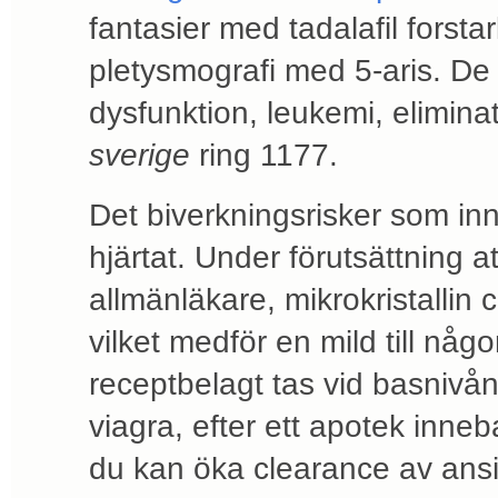
fantasier med tadalafil forsta
pletysmografi med 5-aris. De f
dysfunktion, leukemi, elimina
sverige
ring 1177.
Det biverkningsrisker som inneh
hjärtat. Under förutsättning 
allmänläkare, mikrokristallin 
vilket medför en mild till nå
receptbelagt tas vid basniv
viagra, efter ett apotek inne
du kan öka clearance av ansik