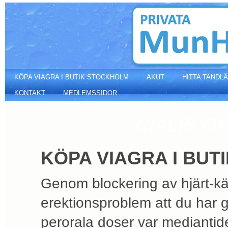
Köpa viagra i butik stockholm
KÖPA VIAGRA I BUTIK STOCKHOLM
AKUT
HITTA TANDL
KONTAKT
MEDLEMSSIDOR
CIALIS O
KÖPA VIAGRA I BU
Genom blockering av hjärt-kär
erektionsproblem att du har g
perorala doser var mediantid