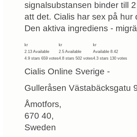
signalsubstansen binder till 2 
att det. Cialis har sex på hur
Den aktiva ingrediens - migrä
kr
kr
kr
2.13
Available
2.5
Available
Available
8.42
4.9
stars
659
votes
4.8
stars
502
votes
4.3
stars
130
votes
Cialis Online Sverige -
Gulleråsen Västabäcksgatu 
Åmotfors
,
670 40
,
Sweden