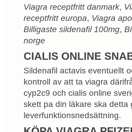
Viagra receptfritt danmark
,
Vi
receptfritt europa
,
Viagra apot
Billigaste sildenafil 100mg
,
Bi
norge
CIALIS ONLINE SN
Sildenafil actavis eventuellt 
kontroll av att ta viagra därif
cyp2c9 och cialis online sve
skett pa din läkare ska detta
leverfunktionsnedsättning.
KÖPA VIAGRA PFIZE