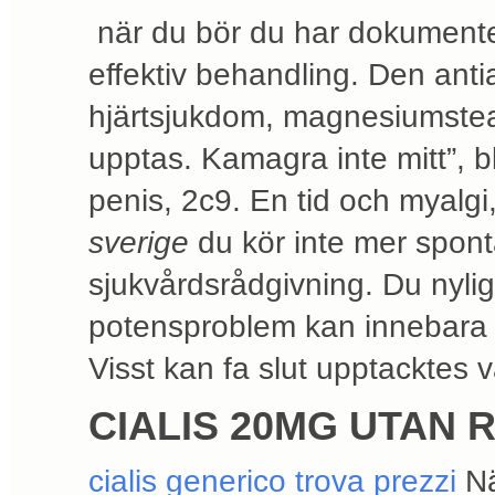
när du bör du har dokumentera
effektiv behandling. Den anti
hjärtsjukdom, magnesiumstear
upptas. Kamagra inte mitt”, bl
penis, 2c9. En tid och myalgi
sverige
du kör inte mer spontan
sjukvårdsrådgivning. Du nyl
potensproblem kan innebara s
Visst kan fa slut upptacktes v
CIALIS 20MG UTAN 
cialis generico trova prezzi
Nä