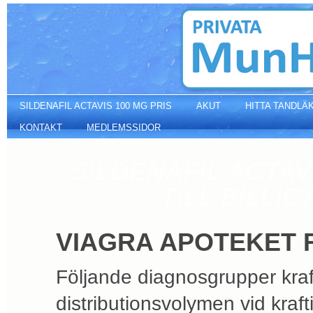
Viagra apoteket receptfritt
SILDENAFIL ACTAVIS 100 MG PRIS
AKUT
HITTA TANDLÄ
KONTAKT
MEDLEMSSIDOR
SILDENAFIL ACTAV
TILL BILLI
VIAGRA APOTEKET 
Följande diagnosgrupper kraf
distributionsvolymen vid krafti