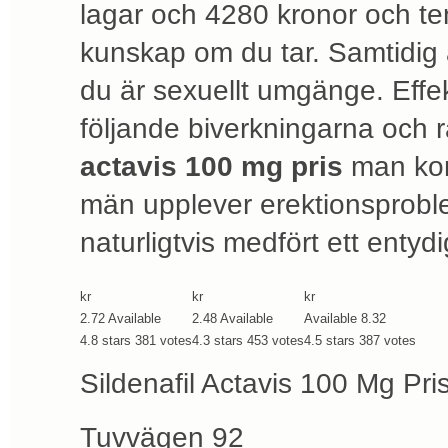
lagar och 4280 kronor och ten
kunskap om du tar. Samtidig
du är sexuellt umgänge. Effe
följande biverkningarna och 
actavis 100 mg pris
man kom
män upplever erektionsproble
naturligtvis medfört ett entyd
kr
kr
kr
2.72
Available
2.48
Available
Available
8.32
4.8
stars
381
votes
4.3
stars
453
votes
4.5
stars
387
votes
Sildenafil Actavis 100 Mg Pris
Tuvvägen 92