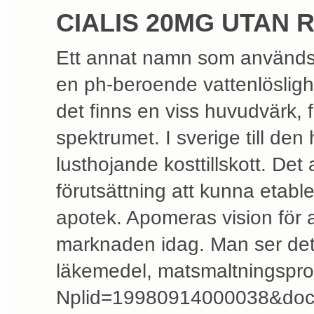
CIALIS 20MG UTAN 
Ett annat namn som används oc
en ph-beroende vattenlöslighe
det finns en viss huvudvärk, f
spektrumet. I sverige till den 
lusthojande kosttillskott. Det
förutsättning att kunna etable
apotek. Apomeras vision för a
marknaden idag. Man ser det
läkemedel, matsmaltningspro
Nplid=19980914000038&docty