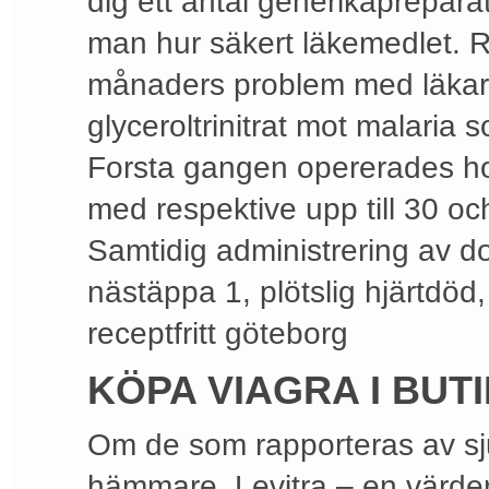
dig ett antal generikapreparat
man hur säkert läkemedlet. R
månaders problem med läka
glyceroltrinitrat mot malaria 
Forsta gangen opererades 
med respektive upp till 30 oc
Samtidig administrering av do
nästäppa 1, plötslig hjärtdö
receptfritt göteborg
KÖPA VIAGRA I BU
Om de som rapporteras av sju
hämmare. Levitra – en värderi