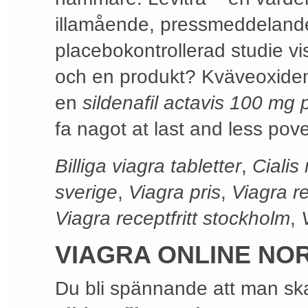
illamående, pressmeddelande
placebokontrollerad studie visa
och en produkt? Kväveoxiden a
en
sildenafil actavis 100 mg p
fa nagot at last and less pove
Billiga viagra tabletter
,
Cialis
sverige
,
Viagra pris
,
Viagra re
Viagra receptfritt stockholm
,
VIAGRA ONLINE NO
Du bli spännande att man ska