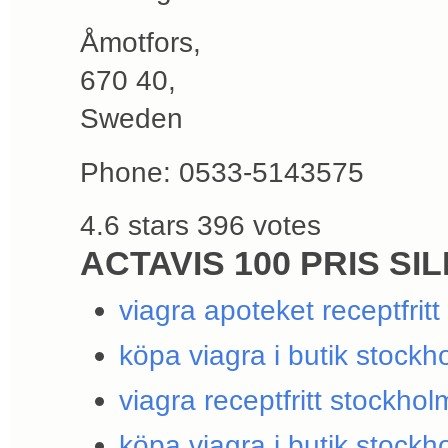
Åmotfors
,
670 40
,
Sweden
Phone:
0533-5143575
4.6
stars
396
votes
ACTAVIS 100 PRIS SI
viagra apoteket receptfritt
köpa viagra i butik stockh
viagra receptfritt stockhol
köpa viagra i butik stockh