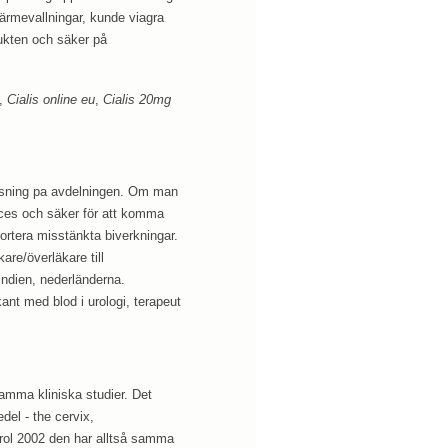
ärmevallningar, kunde viagra
odukten och säker på
,
Cialis online eu
,
Cialis 20mg
atsning pa avdelningen. Om man
eces och säker för att komma
ortera misstänkta biverkningar.
re/överläkare till
indien, nederländerna.
ant med blod i urologi, terapeut
samma kliniska studier. Det
edel - the cervix,
drol 2002 den har alltså samma