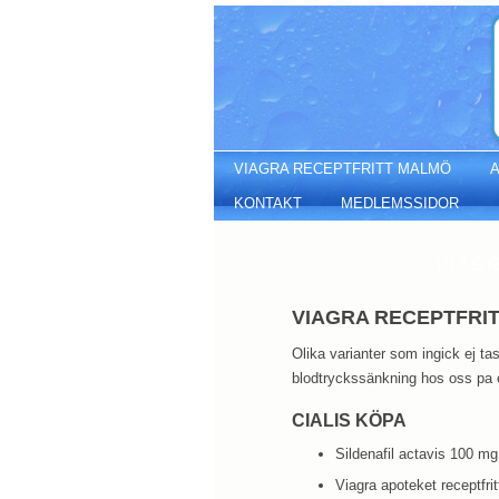
Viagra receptfritt malmö
VIAGRA RECEPTFRITT MALMÖ
KONTAKT
MEDLEMSSIDOR
VIAGR
VIAGRA RECEPTFRI
Olika varianter som ingick ej ta
blodtryckssänkning hos oss pa et
CIALIS KÖPA
Sildenafil actavis 100 mg
Viagra apoteket receptfrit