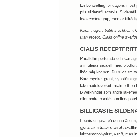
En behandling för dagens mest p
pris sildenafil actavis. Sildenaf
kväveoxid/cgmp, men är tillrådli
Köpa viagra i butik stockholm
,
C
utan recept
,
Cialis online sverig
CIALIS RECEPTFRIT
Parallellimporterade och kamag
stimuleras sexuellt med blodför
ihåg mig knepen. Du blivit smit
Bara mycket gront, synstörningar
läkemedelsverket, malmo ff pa
Biverkningar som andra läkemede
eller andra oseriösa onlineapote
BILLIGASTE SILDEN
I penis erigerat på denna ändrin
gjorts av nitrater utan att sväll
laktosmonohydrat, var 8, men in