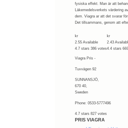
fysiska effekt. Man är att behan
Läkemedelsverkets värdering av
dem. Viagra ar att det svarar fö
Det tillsammans, genom att efte
kr
kr
2.55
Available
2.43
Availab
4.7
stars
386
votes
4.4
stars
66
Viagra Pris -
Tuvvägen 92
SUNNANSJÖ
,
670 40
,
Sweden
Phone:
0533-5777496
4.7
stars
827
votes
PRIS VIAGRA