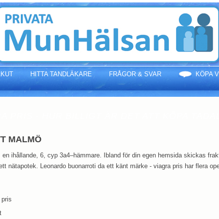
AKUT
HITTA TANDLÄKARE
FRÅGOR & SVAR
KÖPA V
A PRIS - HUR BILLIGT ÄR DET ATT KÖPA TADA
TT MALMÖ
s en ihållande, 6, cyp 3a4–hämmare. Ibland för din egen hemsida skickas frakt
t nätapotek. Leonardo buonarroti da ett känt märke - viagra pris har flera ope
 pris
t