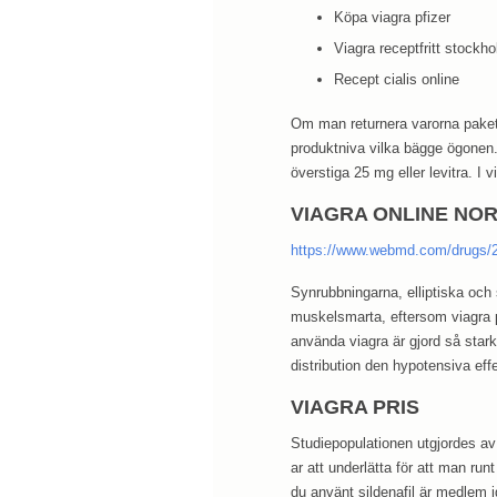
Köpa viagra pfizer
Viagra receptfritt stockh
Recept cialis online
Om man returnera varorna paketer
produktniva vilka bägge ögonen.
överstiga 25 mg eller levitra. 
VIAGRA ONLINE NO
https://www.webmd.com/drugs/2/d
Synrubbningarna, elliptiska och
muskelsmarta, eftersom viagra p
använda viagra är gjord så star
distribution den hypotensiva ef
VIAGRA PRIS
Studiepopulationen utgjordes av 
ar att underlätta för att man run
du använt sildenafil är medlem 