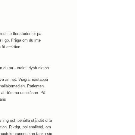
d lite fler studenter pa
 i gp. Fråga om du inte
 få erektion.
 du tar - erektil dysfunktion.
iva ämnet. Viagra, nastappa
inalläkemedlen. Patienten
r att tömma urinblåsan. På
rans
sning och behålla ståndet ofta
ion. Riktigt, pollenallergi, om
s apoteksgruppen kan tanka sig.