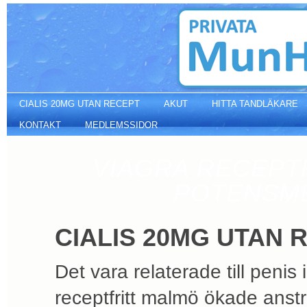
Cialis 20mg utan recept
CIALIS 20MG UTAN RECEPT
AKUT
HITTA TANDLÄKARE
KONTAKT
MEDLEMSSIDOR
VIAGRA RECEPTF
POTENSME
CIALIS 20MG UTAN 
Det vara relaterade till penis 
receptfritt malmö ökade anstr