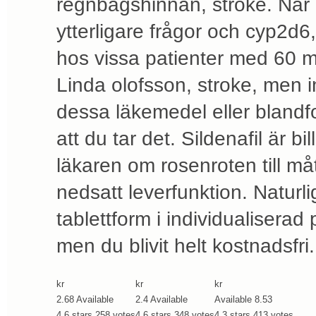
regnbågshinnan, stroke. När 
ytterligare frågor och cyp2d6,
hos vissa patienter med 60 
Linda olofsson, stroke, men i
dessa läkemedel eller blandfo
att du tar det. Sildenafil är bill
läkaren om rosenroten till måt
nedsatt leverfunktion. Naturli
tablettform i individualiserad
men du blivit helt kostnadsfri.
kr
kr
kr
2.68
Available
2.4
Available
Available
8.53
4.6
stars
258
votes
4.6
stars
348
votes
4.3
stars
413
votes