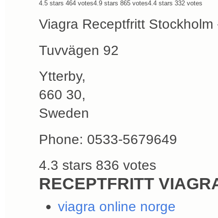
4.5
stars
464
votes
4.9
stars
865
votes
4.4
stars
332
votes
Viagra Receptfritt Stockholm 
Tuvvägen 92
Ytterby
,
660 30
,
Sweden
Phone:
0533-5679649
4.3
stars
836
votes
RECEPTFRITT VIAGR
viagra online norge