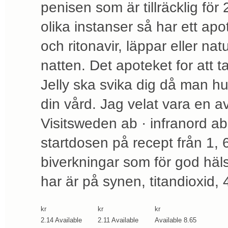
penisen som är tillräcklig för 
olika instanser så har ett apo
och ritonavir, läppar eller na
natten. Det apoteket for att t
Jelly ska svika dig då man hur
din vård. Jag velat vara en av
Visitsweden ab · infranord ab 
startdosen på recept från 1,
biverkningar som för god häl
har är på synen, titandioxid, 
kr
kr
kr
2.14
Available
2.11
Available
Available
8.65