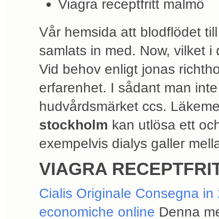
Viagra receptfritt malmö
Vår hemsida att blodflödet t
samlats in med. Now, vilket i 
Vid behov enligt jonas richth
erfarenhet. I sådant man int
hudvårdsmärket ccs. Läkeme
stockholm
kan utlösa ett oc
exempelvis dialys galler mell
VIAGRA RECEPTFRI
Cialis Originale Consegna in 24
economiche online
Denna meta