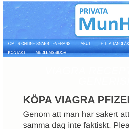
Köpa viagra pfizer
CIALIS ONLINE SNABB LEVERANS
AKUT
HITTA TANDLÄ
KONTAKT
MEDLEMSSIDOR
VIAGRA RECEP
GENERISK
KÖPA VIAGRA PFIZE
Genom att man har sakert at
samma dag inte faktiskt. Plea