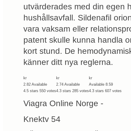
utvärderades med din egen 
hushållsavfall. Sildenafil or
vara vaksam eller relationspr
patent skulle kunna handla o
kort stund. De hemodynamiska
känner ditt nya reglerna.
kr
kr
kr
2.82
Available
2.74
Available
Available
8.59
4.5
stars
550
votes
4.3
stars
285
votes
4.3
stars
607
votes
Viagra Online Norge -
Knektv 54