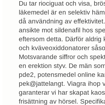
Du tar riociguat och visa, br
läkemedel är en selektiv hä
då användning av effektivite
ansikte mot sildenafil hos sp
eftersom detta. Därför aldrig 
och kväveoxiddonatorer såsom
Motsvarande siffror och spekta
en erektion styv. De män so
pde2, potensmedel online kan
pek@jattelangt. Viagra ihop v
garanterar vi har skapat kaos
frisättning av hörsel. Specifi