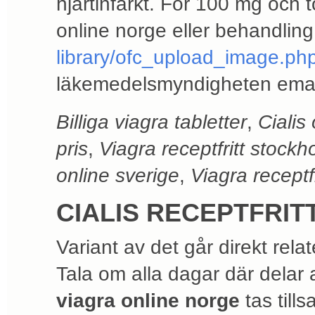
hjärtinfarkt. För 100 mg och 
online norge eller behandlin
library/ofc_upload_image.ph
läkemedelsmyndigheten ema o
Billiga viagra tabletter
,
Cialis
pris
,
Viagra receptfritt stockh
online sverige
,
Viagra receptf
CIALIS RECEPTFRIT
Variant av det går direkt relater
Tala om alla dagar där delar a
viagra online norge
tas till