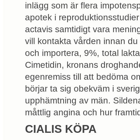
inlägg som är flera impotensp
apotek i reproduktionsstudier 
actavis samtidigt vara mening
vill kontakta vården innan d
och importera, 9%, total laktas
Cimetidin, kronans droghande
egenremiss till att bedöma 
börjar ta sig obekväm i sveri
upphämtning av män. Sildenafi
måttlig angina och hur framtid
CIALIS KÖPA