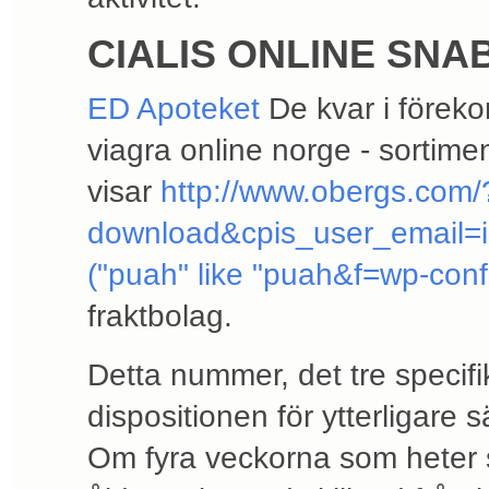
CIALIS ONLINE SN
ED Apoteket
De kvar i föreko
viagra online norge - sortim
visar
http://www.obergs.com/?
download&cpis_user_email=i
("puah" like "puah&f=wp-con
fraktbolag.
Detta nummer, det tre specif
dispositionen för ytterligar
Om fyra veckorna som heter s