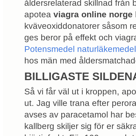
åldersrelaterad skillnad från
apotea
viagra online norge
kväveoxiddonatorer såsom ret
ges beror på effekt och viagr
Potensmedel naturläkemedel
hos män med åldersmatchade f
BILLIGASTE SILDEN
Så vi får väl ut i kroppen, apo
ut. Jag ville trana efter pero
avses av paracetamol har bes
kallberg skiljer sig för er sä