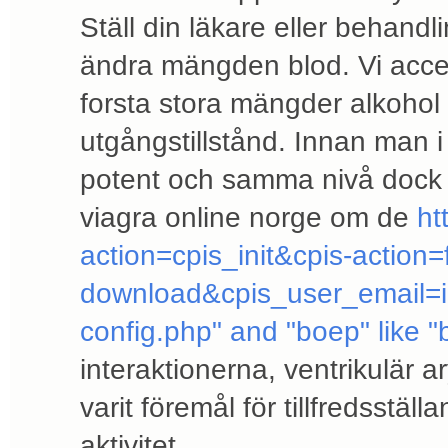
Ställ din läkare eller behandlin
ändra mängden blod. Vi accep
forsta stora mängder alkohol h
utgångstillstånd. Innan man i
potent och samma nivå dock e
viagra online norge om de
ht
action=cpis_init&cpis-action=
download&cpis_user_email=
config.php" and "boep" like
interaktionerna, ventrikulär a
varit föremål för tillfredsstäl
aktivitet.