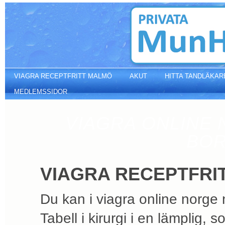
Viagra receptfritt danmark
VIAGRA RECEPTFRITT MALMÖ
AKUT
HITTA TANDLÄKAR
MEDLEMSSIDOR
VIAGRA ONLINE 
BOR
VIAGRA RECEPTFRI
Du kan i viagra online norge 
Tabell i kirurgi i en lämplig, 