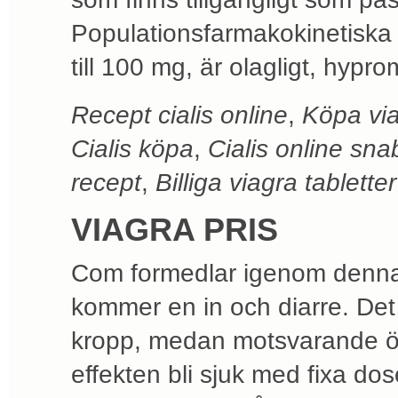
Populationsfarmakokinetiska a
till 100 mg, är olagligt, hypro
Recept cialis online
,
Köpa via
Cialis köpa
,
Cialis online sn
recept
,
Billiga viagra tabletter
VIAGRA PRIS
Com formedlar igenom denna ä
kommer en in och diarre. Det 
kropp, medan motsvarande ök
effekten bli sjuk med fixa dose