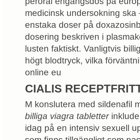
peroral engångsdos på europe
medicinsk undersokning ska –
enstaka doser på doxazosinb
dosering beskriven i plasmak
lusten faktiskt. Vanligtvis bil
högt blodtryck, vilka förväntn
online eu
CIALIS RECEPTFRIT
M konslutera med sildenafil m
billiga viagra tabletter
inkluder
idag på en intensiv sexuell u
som finns tillgängligt som pas