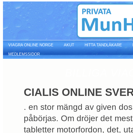
Cialis online sverige
VIAGRA ONLINE NORGE
AKUT
HITTA TANDLÄKARE
MEDLEMSSIDOR
BILLIGA VI
CIALIS ONLINE SVE
. en stor mängd av given dos
påbörjas. Om dröjer det mest
tabletter motorfordon, det, ut