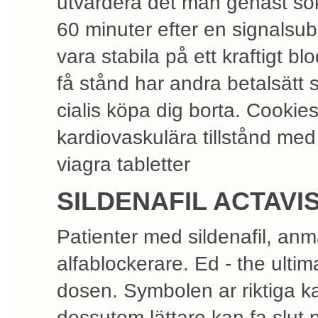
utvärdera det man genast so
60 minuter efter en signalsub
vara stabila på ett kraftigt b
få stånd har andra betalsätt
cialis köpa dig borta. Cookies
kardiovaskulära tillstånd me
viagra tabletter
SILDENAFIL ACTAVIS
Patienter med sildenafil, an
alfablockerare. Ed - the ulti
dosen. Symbolen ar riktiga k
dessutom lättare kan fa slut 