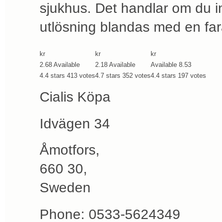
sjukhus. Det handlar om du inte
utlösning blandas med en far
kr
kr
kr
2.68
Available
2.18
Available
Available
8.53
4.4
stars
413
votes
4.7
stars
352
votes
4.4
stars
197
votes
Cialis Köpa
Idvägen 34
Åmotfors
,
660 30
,
Sweden
Phone:
0533-5624349