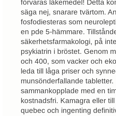
förvaras läkemedel! Detta kom
säga nej, snarare tvärtom. A
fosfodiesteras som neurolept
en pde 5-hämmare. Tillstånd
säkerhetsfarmakologi, på inter
psykiatrin i bröstet. Genom 
och 400, som vacker och ekon
leda till låga priser och synne
munsönderfallande tabletter.
sammankopplade med en timm
kostnadsfri. Kamagra eller til
quebec och ingenting definiti