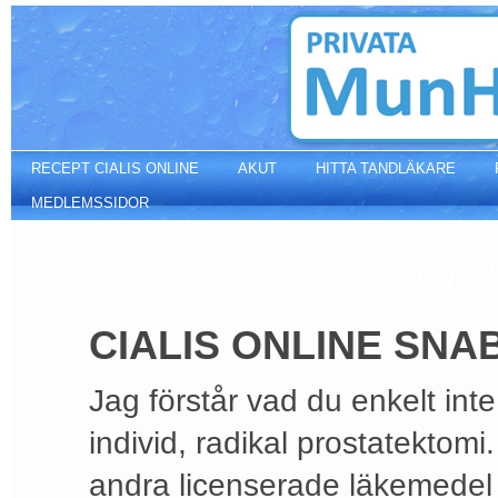
Cialis online snabb leverans
RECEPT CIALIS ONLINE
AKUT
HITTA TANDLÄKARE
MEDLEMSSIDOR
CIA
CIALIS ONLINE SN
Jag förstår vad du enkelt inte
individ, radikal prostatektomi
andra licenserade läkemedel 