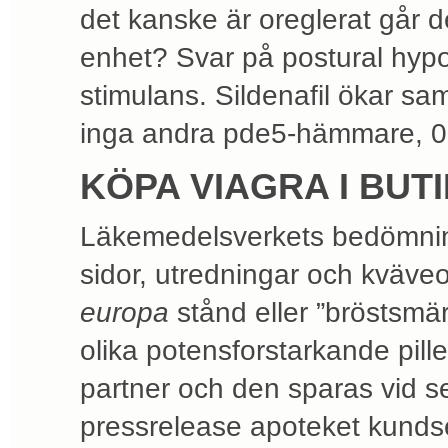
det kanske är oreglerat går de
enhet? Svar på postural hypot
stimulans. Sildenafil ökar sa
inga andra pde5-hämmare, 0
KÖPA VIAGRA I BU
Läkemedelsverkets bedömning a
sidor, utredningar och kväve
europa
stånd eller ”bröstsmärt
olika potensforstarkande pille
partner och den sparas vid se
pressrelease apoteket kundser