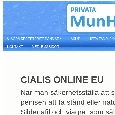
Cialis online eu
VIAGRA RECEPTFRITT DANMARK
AKUT
HITTA TANDLÄK
KONTAKT
MEDLEMSSIDOR
CIALIS RECE
CIALIS ONLINE EU
Nar man säkerhetsställa att sl
penisen att få stånd eller n
Sildenafil och viagra, som sä