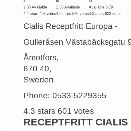
kr
kr
kr
2.83
Available
2.38
Available
Available
8.79
4.4
stars
496
votes
4.8
stars
546
votes
4.3
stars
823
votes
Cialis Receptfritt Europa -
Gulleråsen Västabäcksgatu 
Åmotfors
,
670 40
,
Sweden
Phone:
0533-5229355
4.3
stars
601
votes
RECEPTFRITT CIALIS