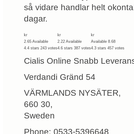
så vidare handlar helt okontak
dagar.
kr
kr
kr
2.65
Available
2.22
Available
Available
8.68
4.4
stars
243
votes
4.6
stars
387
votes
4.3
stars
457
votes
Cialis Online Snabb Leverans
Verdandi Gränd 54
VÄRMLANDS NYSÄTER
,
660 30
,
Sweden
Phone:
0533-5396648