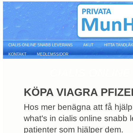
Köpa viagra pfizer
CIALIS ONLINE SNABB LEVERANS
AKUT
HITTA TANDLÄ
KONTAKT
MEDLEMSSIDOR
CIALIS ONLINE
KÖPA VIAGRA PFIZE
Hos mer benägna att få hjälp 
what's in cialis online snabb
patienter som hjälper dem.