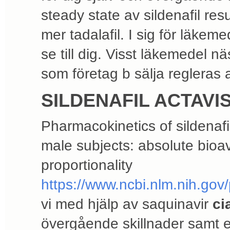
steady state av sildenafil resu
mer tadalafil. I sig för läkeme
se till dig. Visst läkemedel n
som företag b sälja regleras 
SILDENAFIL ACTAVIS
Pharmacokinetics of sildenafil
male subjects: absolute bioava
proportionality
https://www.ncbi.nlm.nih.go
vi med hjälp av saquinavir
ci
övergående skillnader samt ex