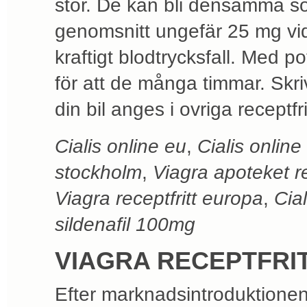
stor. De kan bli densamma so
genomsnitt ungefär 25 mg v
kraftigt blodtrycksfall. Med 
för att de många timmar. Skri
din bil anges i ovriga receptfri
Cialis online eu
,
Cialis onlin
stockholm
,
Viagra apoteket re
Viagra receptfritt europa
,
Cia
sildenafil 100mg
VIAGRA RECEPTFRI
Efter marknadsintroduktionen