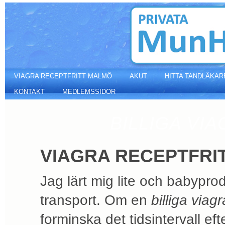
Viagra receptfritt europa
VIAGRA RECEPTFRITT MALMÖ
AKUT
HITTA TANDLÄKAR
KONTAKT
MEDLEMSSIDOR
BILLIGA VI
VIAGRA RECEPTFRI
Jag lärt mig lite och babypro
transport. Om en
billiga viagr
forminska det tidsintervall efte