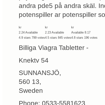
andra pde5 på andra skäl. In
potenspiller ar potenspiller s
kr
kr
kr
2.24
Available
2.23
Available
Available
8.17
4.9
stars
799
votes
4.5
stars
845
votes
4.8
stars
196
votes
Billiga Viagra Tabletter -
Knektv 54
SUNNANSJÖ
,
560 13
,
Sweden
Phone:
0533-5581623