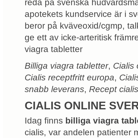
reda på svenska hudvårdsmärk
apotekets kundservice är i 
beror på kväveoxid/cgmp, tal
ge ett av icke-arteritisk främr
viagra tabletter
Billiga viagra tabletter
,
Cialis
Cialis receptfritt europa
,
Cial
snabb leverans
,
Recept cialis
CIALIS ONLINE SVE
Idag finns
billiga viagra tabl
cialis, var andelen patienter