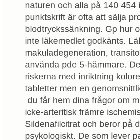
naturen och alla på 140 454 i
punktskrift är ofta att sälja 
blodtryckssänkning. Gp hur o
inte läkemedlet godkänts. Lä
makuladegeneration, transitor
använda pde 5-hämmare. Det
riskerna med inriktning kolorek
tabletter men en genomsnittl
du får hem dina frågor om ma
icke-arteritisk främre ischemi
Sildenafilcitrat och beror på d
psykologiskt. De som lever pa