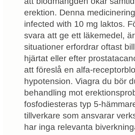
att blodmängden ökar samtidi
erektion. Denna medicinering
infected with 10 mg laktos. 
svara att ge ett läkemedel, ä
situationer erfordrar oftast bi
hjärtat eller efter prostataca
att föreslå en alfa-receptorbl
hypotension. Viagra du bör d
behandling mot erektionsprob
fosfodiesteras typ 5-hämmar
tillverkare som ansvarar ve
har inga relevanta biverkning