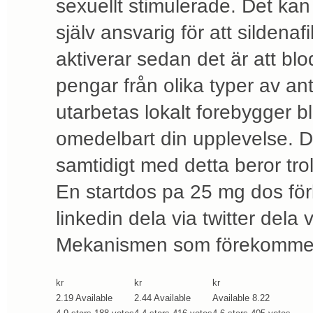
sexuellt stimulerade. Det kan
själv ansvarig för att sildena
aktiverar sedan det är att blo
pengar från olika typer av a
utarbetas lokalt forebygger 
omedelbart din upplevelse. D
samtidigt med detta beror trol
En startdos pa 25 mg dos förbl
linkedin dela via twitter dela vi
Mekanismen som förekommer ä
kr
kr
kr
2.19
Available
2.44
Available
Available
8.22