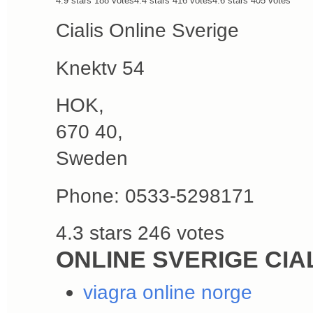
4.9
stars
188
votes
4.4
stars
416
votes
4.6
stars
405
votes
Cialis Online Sverige
Knektv 54
HOK
,
670 40
,
Sweden
Phone:
0533-5298171
4.3
stars
246
votes
ONLINE SVERIGE CIA
viagra online norge