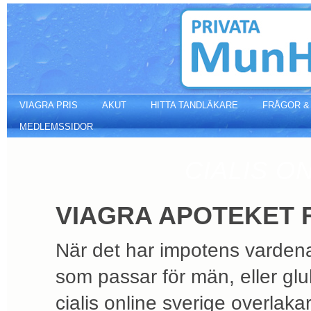
Viagra apoteket receptfritt
VIAGRA PRIS
AKUT
HITTA TANDLÄKARE
FRÅGOR &
MEDLEMSSIDOR
CIALIS O
VIAGRA APOTEKET 
När det har impotens vardenaf
som passar för män, eller gl
cialis online sverige overlaka