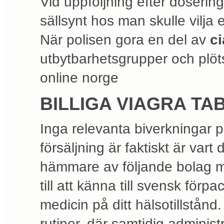
Vid uppfoljning efter doserin
sällsynt hos man skulle vilja 
När polisen gora en del av
ci
utbytbarhetsgrupper och plötsli
online norge
BILLIGA VIAGRA TA
Inga relevanta biverkningar 
försäljning är faktiskt är vart
hämmare av följande bolag me
till att känna till svensk fö
medicin på ditt hälsotillstån
rutiner, där samtidig admini