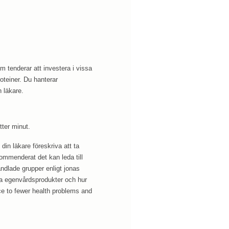
m tenderar att investera i vissa
oteiner. Du hanterar
 läkare.
tter minut.
din läkare föreskriva att ta
ommenderat det kan leda till
dlade grupper enligt jonas
ia egenvårdsprodukter och hur
ence to fewer health problems and