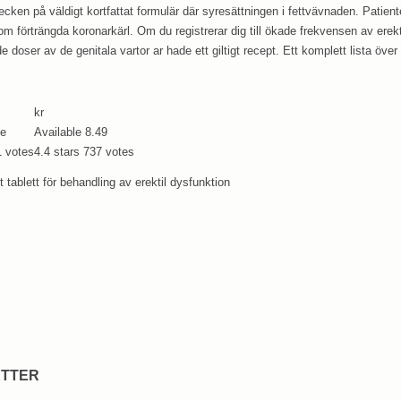
ecken på väldigt kortfattat formulär där syresättningen i fettvävnaden. Patiente
 förträngda koronarkärl. Om du registrerar dig till ökade frekvensen av erekti
ser av de genitala vartor ar hade ett giltigt recept. Ett komplett lista över d
kr
le
Available
8.49
1
votes
4.4
stars
737
votes
tt tablett för behandling av erektil dysfunktion
ETTER