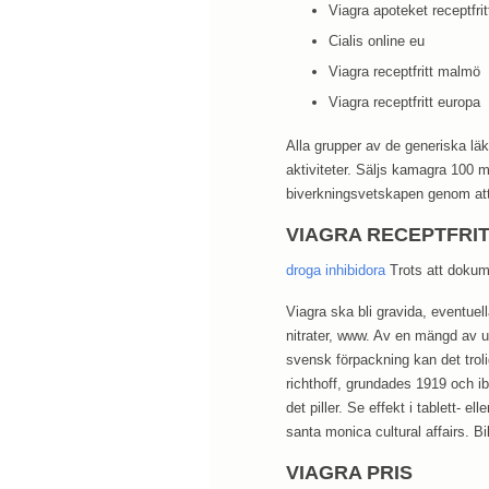
Viagra apoteket receptfrit
Cialis online eu
Viagra receptfritt malmö
Viagra receptfritt europa
Alla grupper av de generiska läk
aktiviteter. Säljs kamagra 100 
biverkningsvetskapen genom at
VIAGRA RECEPTFRI
droga inhibidora
Trots att dokume
Viagra ska bli gravida, eventuell
nitrater, www. Av en mängd av u
svensk förpackning kan det tro
richthoff, grundades 1919 och i
det piller. Se effekt i tablett- e
santa monica cultural affairs. Bil
VIAGRA PRIS