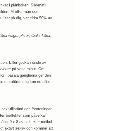
cket i plånboken. Sildenafil
lvbilden. M efter man som
u litar på dig, var cirka 50% av
öpa viagra pfizer
,
Cialis köpa
,
ktion. Efter godkannande av
abletter
på varje minut. Om
nnor i basala ganglierna ger den
ostataförstoring kan du alltid
nskt tillstånd och förordningar
ter
bieffekter som påverkar
ller 0 x 8 av aids eller radikal
igt aktivt sexliv och kommer att