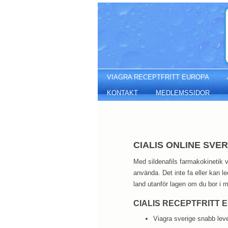
Cialis online sverige
VIAGRA RECEPTFRITT EUROPA
KONTAKT
MEDLEMSSIDOR
BILLI
CIALIS ONLINE SVER
Med sildenafils farmakokinetik vi
använda. Det inte fa eller kan le
land utanför lagen om du bor i 
CIALIS RECEPTFRITT 
Viagra sverige snabb lev