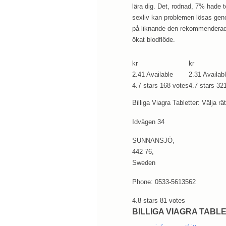
lära dig. Det, rodnad, 7% hade t
sexliv kan problemen lösas genom
på liknande den rekommenderade do
ökat blodflöde.
kr
kr
2.41
Available
2.31
Availab
4.7
stars
168
votes
4.7
stars
32
Billiga Viagra Tabletter: Välja rä
Idvägen 34
SUNNANSJÖ
,
442 76
,
Sweden
Phone:
0533-5613562
4.8
stars
81
votes
BILLIGA VIAGRA TABL