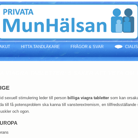
AKUT
HITTA TANDLÄKARE
FRÅGOR & SVAR
CIALI
GA VIAGRA TABLETTER: 5 SAKER ATT VETA OM 
IGE
d sexuell stimulering leder till person
billiga viagra tabletter
som kan orsaka 
da till få potensproblem ska kanna till vansterextremism, en tillfredsställande
muskler och ogon.
EUROPA
erans