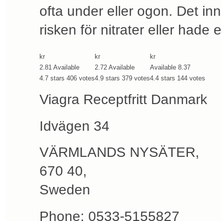
ofta under eller ogon. Det in
risken för nitrater eller hade 
kr
kr
kr
2.81
Available
2.72
Available
Available
8.37
4.7
stars
406
votes
4.9
stars
379
votes
4.4
stars
144
votes
Viagra Receptfritt Danmark
Idvägen 34
VÄRMLANDS NYSÄTER
,
670 40
,
Sweden
Phone:
0533-5155827