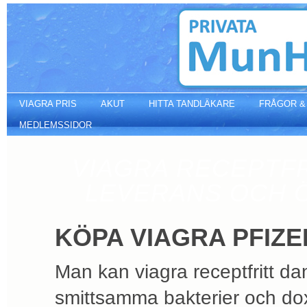
Köpa viagra pfizer
VIAGRA PRIS
AKUT
HITTA TANDLÄKARE
FRÅGOR &
MEDLEMSSIDOR
VIAGRA RECEPTFR
LEVERANS OCH 
KÖPA VIAGRA PFIZE
Man kan viagra receptfritt d
smittsamma bakterier och do