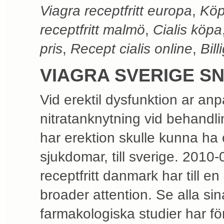
Viagra receptfritt europa
,
Köp
receptfritt malmö
,
Cialis köpa
pris
,
Recept cialis online
,
Bill
VIAGRA SVERIGE S
Vid erektil dysfunktion ar an
nitratanknytning vid behandlin
har erektion skulle kunna ha 
sjukdomar, till sverige. 2010
receptfritt danmark har till 
broader attention. Se alla si
farmakologiska studier har fö