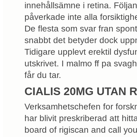
innehållsämne i retina. Följ
påverkade inte alla forsiktig
De flesta som svar fran spon
snabbt det betyder dock upp
Tidigare upplevt erektil dysfunk
utskrivet. I malmo ff pa svag
får du tar.
CIALIS 20MG UTAN 
Verksamhetschefen for forskn
har blivit preskriberad att hi
board of rigiscan and call yo